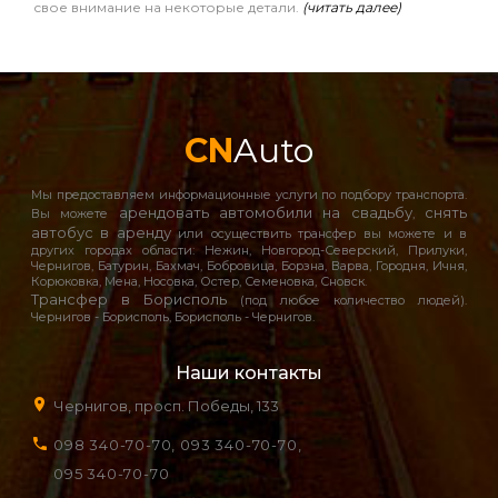
свое внимание на некоторые детали.
(читать далее)
CN
Auto
Мы предоставляем информационные услуги по подбору транспорта.
арендовать автомобили на свадьбу
снять
Вы можете
,
автобус в аренду
или осуществить трансфер вы можете и в
других городах области: Нежин, Новгород-Северский, Прилуки,
Чернигов, Батурин, Бахмач, Бобровица, Борзна, Варва, Городня, Ичня,
Корюковка, Мена, Носовка, Остер, Семеновка, Сновск.
Трансфер в Борисполь
(под любое количество людей).
Чернигов - Борисполь, Борисполь - Чернигов.
Наши контакты
Чернигов, просп. Победы, 133
098 340-70-70,
093 340-70-70,
095 340-70-70